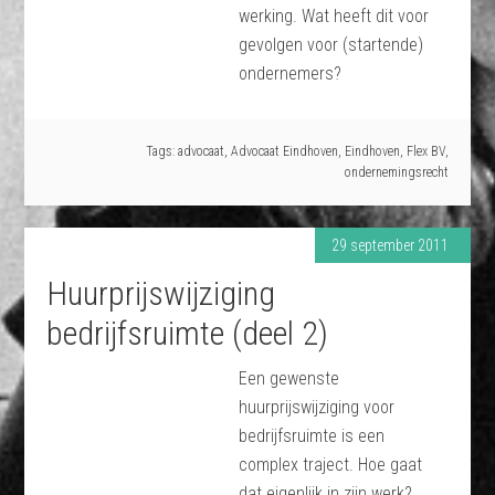
werking. Wat heeft dit voor
gevolgen voor (startende)
ondernemers?
Tags:
advocaat
,
Advocaat Eindhoven
,
Eindhoven
,
Flex BV
,
ondernemingsrecht
29 september 2011
Huurprijswijziging
bedrijfsruimte (deel 2)
Een gewenste
huurprijswijziging voor
bedrijfsruimte is een
complex traject. Hoe gaat
dat eigenlijk in zijn werk?