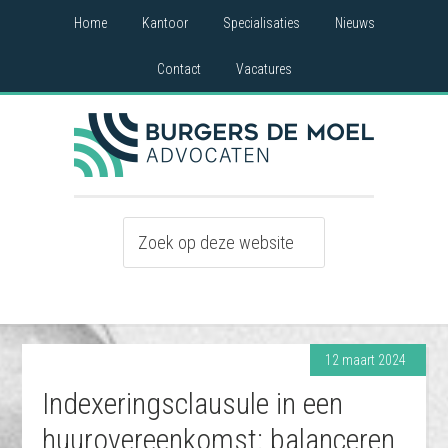
Home
Kantoor
Specialisaties
Nieuws
Contact
Vacatures
12 maart 2024
Indexeringsclausule in een
huurovereenkomst: balanceren