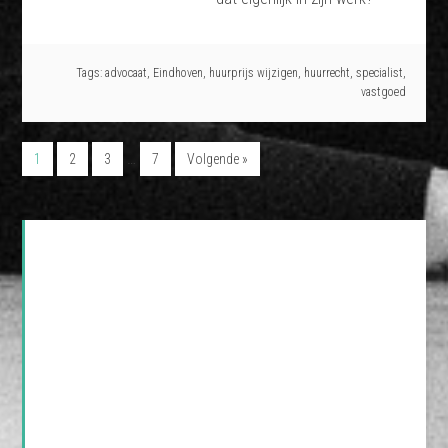
Tags:
advocaat
,
Eindhoven
,
huurprijs wijzigen
,
huurrecht
,
specialist
,
vastgoed
…
1
2
3
7
Volgende »