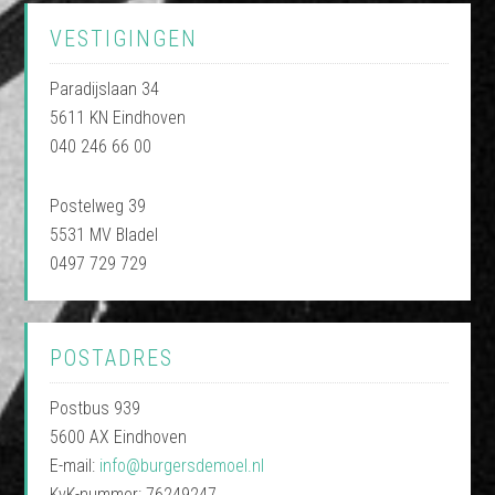
VESTIGINGEN
Paradijslaan 34
5611 KN Eindhoven
040 246 66 00
Postelweg 39
5531 MV Bladel
0497 729 729
POSTADRES
Postbus 939
5600 AX Eindhoven
E-mail:
info@burgersdemoel.nl
KvK-nummer: 76249247