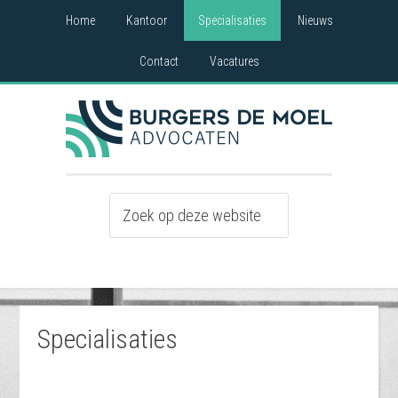
Home
Kantoor
Specialisaties
Nieuws
Contact
Vacatures
Specialisaties