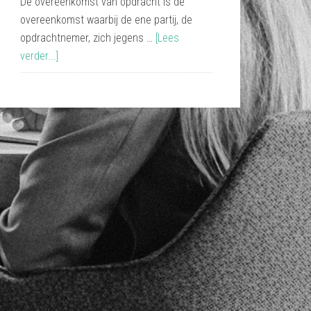
De overeenkomst van opdracht is de
overeenkomst waarbij de ene partij, de
opdrachtnemer, zich jegens …
[Lees
verder...]