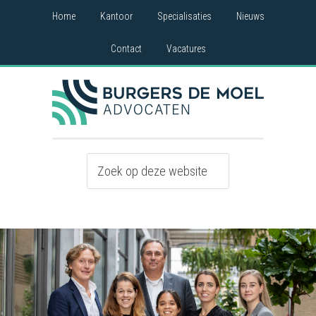
Home
Kantoor
Specialisaties
Nieuws
Contact
Vacatures