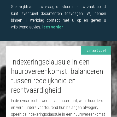
Stel vrijblijvend uw vraag of stuur ons uw zaak op. U
kunt eventueel documenten toevoegen. Wij nemen
binnen 1 werkdag contact met u op en geven u
vrijblijvend advies.
lees verder
12 maart 2024
Indexeringsclausule in een
huurovereenkomst: balanceren
tussen redelijkheid en
rechtvaardigheid
In de dynamische wereld van huurrecht, waar huurders
en verhuurders voortdurend hun belangen afwegen,
speelt de indexeringsclausule in een huurovereenkomst