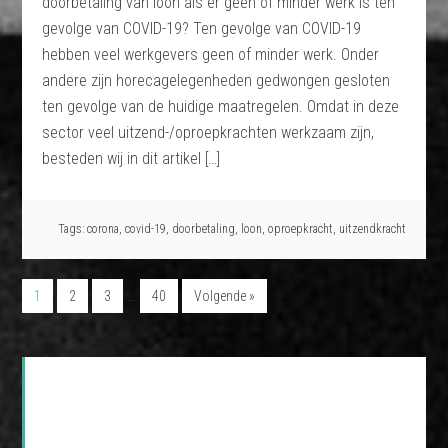
doorbetaling van loon als er geen of minder werk is ten
gevolge van COVID-19? Ten gevolge van COVID-19
hebben veel werkgevers geen of minder werk. Onder
andere zijn horecagelegenheden gedwongen gesloten
ten gevolge van de huidige maatregelen. Omdat in deze
sector veel uitzend-/oproepkrachten werkzaam zijn,
besteden wij in dit artikel […]
Tags:
corona
,
covid-19
,
doorbetaling
,
loon
,
oproepkracht
,
uitzendkracht
…
1
2
3
40
Volgende »