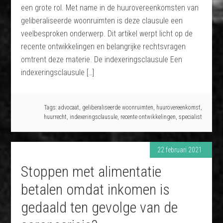
een grote rol. Met name in de huurovereenkomsten van
geliberaliseerde woonruimten is deze clausule een
veelbesproken onderwerp. Dit artikel werpt licht op de
recente ontwikkelingen en belangrijke rechtsvragen
omtrent deze materie. De indexeringsclausule Een
indexeringsclausule […]
Tags:
advocaat
,
geliberaliseerde woonruimten
,
huurovereenkomst
,
huurrecht
,
indexeringsclausule
,
recente ontwikkelingen
,
specialist
22 februari 2021
Stoppen met alimentatie
betalen omdat inkomen is
gedaald ten gevolge van de