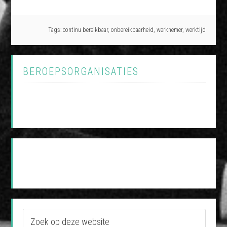
Tags:
continu bereikbaar
,
onbereikbaarheid
,
werknemer
,
werktijd
BEROEPSORGANISATIES