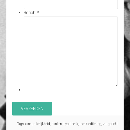
Bericht
*
Tags:
aansprakelijkheid
,
banken
,
hypotheek
,
overkreditering
,
zorgplicht