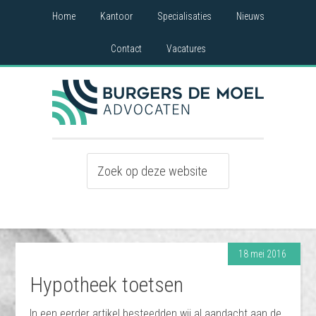
Home
Kantoor
Specialisaties
Nieuws
Contact
Vacatures
18 mei 2016
Hypotheek toetsen
In een eerder artikel besteedden wij al aandacht aan de