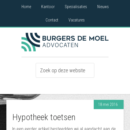
Home
Kantoor
Specialisaties
Nieuws
Contact
Vacatures
18 mei 2016
Hypotheek toetsen
In een eerder artikel besteedden wij al aandacht aan de