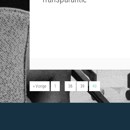
…
« Vorige
1
38
39
40