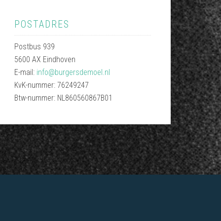
POSTADRES
Postbus 939
5600 AX Eindhoven
E-mail:
info@burgersdemoel.nl
KvK-nummer: 76249247
Btw-nummer: NL860560867B01