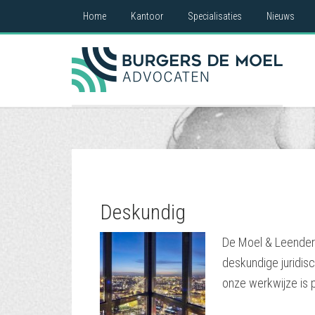
Home
Kantoor
Specialisaties
Nieuws
Deskundig
De Moel & Leenders
deskundige juridis
onze werkwijze is p