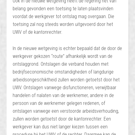
Ook in de nieuwe wetgeving heeft de regering het van
belang gevonden een toetsing te laten plaatsvinden
voordat de werkgever tot ontslag mag overgaan. Die
toetsing zal nog steeds worden uitgevoerd door het
UWV of de kantonrechter.
In de nieuwe wetgeving is echter bepaald dat de door de
werkgever gekozen “route” afhankelijk wordt van de
ontslaggrond. Ontslagen die verband houden met
bedrijfseconomische omstandigheden of langdurige
arbeidsongeschiktheid zullen worden getoetst door het
UWV. Ontslagen vanwege disfunctioneren, verwijtbaar
handelen of nalaten van de werknemer, andere in de
persoon van de werknemer gelegen redenen, of
ontslagen vanwege een verstoorde arbeidsverhouding,
zullen worden getoetst door de kantonrechter. Een
werkgever kan dus niet langer kiezen tussen een
procedure bij het UWV of de rechter. Daarmee kan de