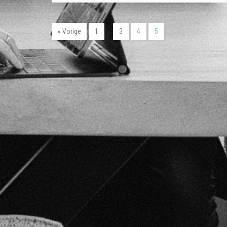
…
« Vorige
1
3
4
5