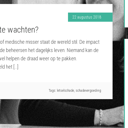
22 augustus 2018
 te wachten?
f of medische misser staat de wereld stil. De impact
ade beheersen het dagelijks leven. Niemand kan de
wel helpen de draad weer op te pakken.
ld het […]
Tags:
letselschade
,
schadevergoeding