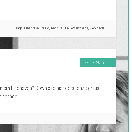
Tags:
aansprakelijkheid
,
bedrijfsuitje
,
letselschade
,
werkgever
27 mei 2019
en om Eindhoven? Download hier eerst onze gratis
selschade.