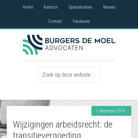
Home
Kantoor
Specialisaties
Nieuws
Contact
Vacatures
1 december 2014
Wijzigingen arbeidsrecht: de
transitievergoeding