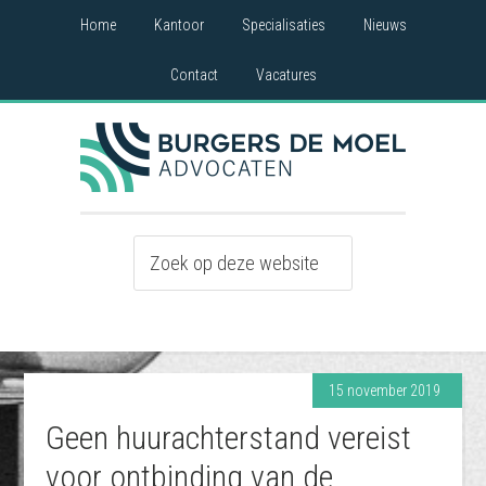
Home
Kantoor
Specialisaties
Nieuws
Contact
Vacatures
15 november 2019
Geen huurachterstand vereist
voor ontbinding van de