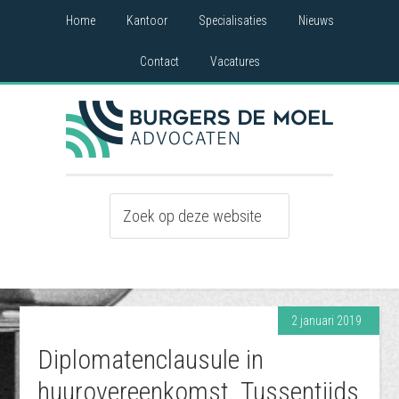
Home
Kantoor
Specialisaties
Nieuws
Contact
Vacatures
2 januari 2019
Diplomatenclausule in
huurovereenkomst. Tussentijds