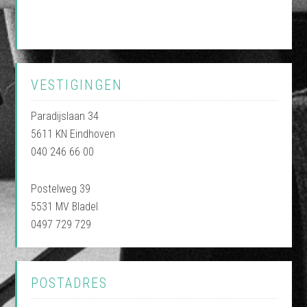
VESTIGINGEN
Paradijslaan 34
5611 KN Eindhoven
040 246 66 00
Postelweg 39
5531 MV Bladel
0497 729 729
POSTADRES