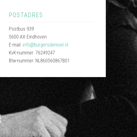
POSTADRES
Postbus 939
5600 AX Eindhoven
E-mail:
info@burgersdemoel.nl
KvK-nummer: 76249247
Btw-nummer: NL860560867B01