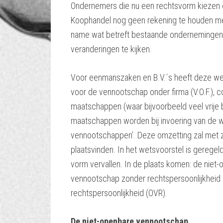
Ondernemers die nu een rechtsvorm kiezen 
Koophandel nog geen rekening te houden met
name wat betreft bestaande ondernemingen,
veranderingen te kijken.
Voor eenmanszaken en B.V.´s heeft deze we
voor de vennootschap onder firma (V.O.F.), 
maatschappen (waar bijvoorbeeld veel vrije
maatschappen worden bij invoering van de 
vennootschappen’. Deze omzetting zal met z
plaatsvinden. In het wetsvoorstel is gerege
vorm vervallen. In de plaats komen: de nie
vennootschap zonder rechtspersoonlijkheid
rechtspersoonlijkheid (OVR).
De niet-openbare vennootschap