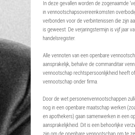
In deze gevallen worden de zogenaamde 'verb
in vennootschapsovereenkomsten overbodig. D
verbonden voor de verbintenissen die zijn a
is geweest. De verjaringstermijn is vijf jaar v
handelsregister.
Alle vennoten van een openbare vennootscha
aansprakelijk, behalve de commanditair venno
vennootschap rechtspersoonlijkheid heeft of 
vennootschap onder firma.
Door de wet personenvennootschappen zulle
nog in een openbare maatschap werken (zoal
en apothekers) gaan samenwerken in een o
aansprakelijkheid. Dit is een behoorlijke ver
zijn om de openbare vennootschap om te ze