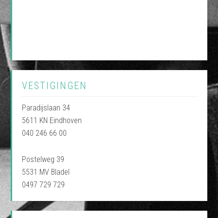
VESTIGINGEN
Paradijslaan 34
5611 KN Eindhoven
040 246 66 00
Postelweg 39
5531 MV Bladel
0497 729 729