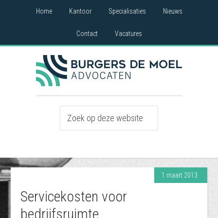
Home
Kantoor
Specialisaties
Nieuws
Contact
Vacatures
1 maart 2013
Servicekosten voor
bedrijfsruimte