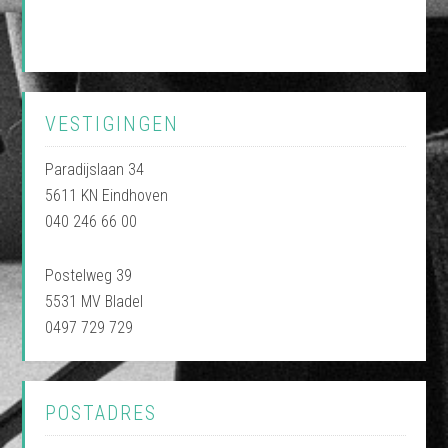
VESTIGINGEN
Paradijslaan 34
5611 KN Eindhoven
040 246 66 00
Postelweg 39
5531 MV Bladel
0497 729 729
POSTADRES