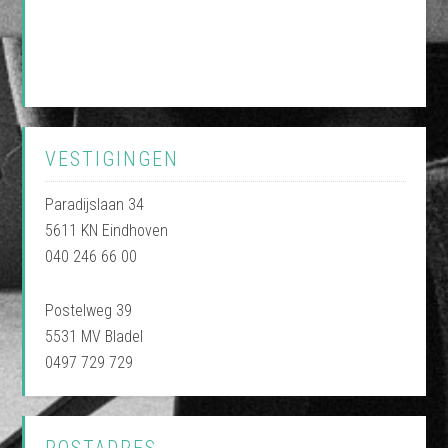
VESTIGINGEN
Paradijslaan 34
5611 KN Eindhoven
040 246 66 00
Postelweg 39
5531 MV Bladel
0497 729 729