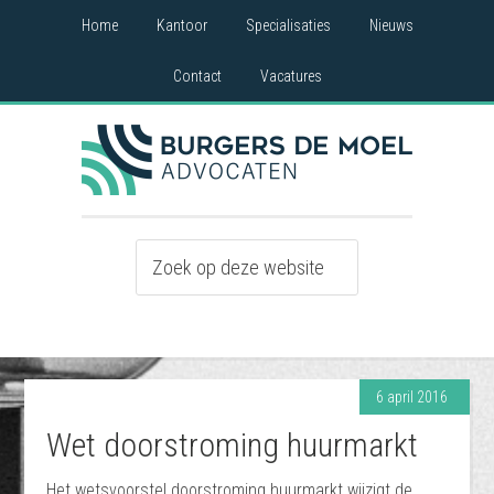
Home
Kantoor
Specialisaties
Nieuws
Contact
Vacatures
6 april 2016
Wet doorstroming huurmarkt
Het wetsvoorstel doorstroming huurmarkt wijzigt de