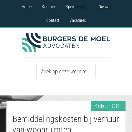
Home
Kantoor
Specialisaties
Nieuws
Contact
Vacatures
9 februari 2017
Bemiddelingskosten bij verhuur
van woonruimten