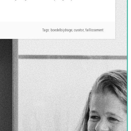
Tags:
boedelbijdrage
,
curator
,
faillissement