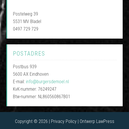
Postelweg 39
5531 MV Bladel
0497 729 729
POSTADRES
Postbus 939
5600 AX Eindhoven
E-mail:
info@burgersdemoel.nl
KvK-nummer: 76249247
Btw-nummer: NL860560867B01
Copyright © 2026 |
Privacy Policy
| Ontwerp
LawPress