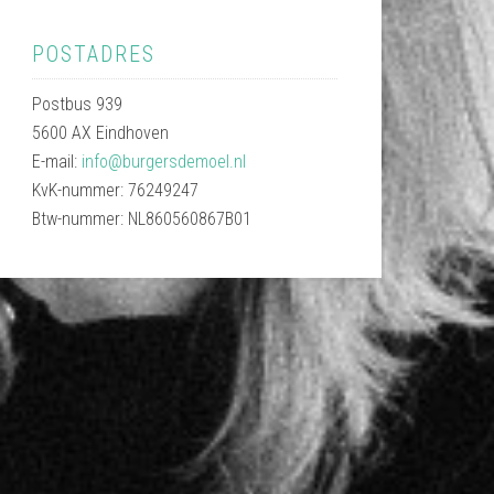
POSTADRES
Postbus 939
5600 AX Eindhoven
E-mail:
info@burgersdemoel.nl
KvK-nummer: 76249247
Btw-nummer: NL860560867B01