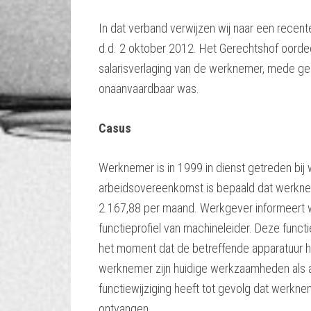
In dat verband verwijzen wij naar een recen
d.d. 2 oktober 2012. Het Gerechtshof oordee
salarisverlaging van de werknemer, mede gele
onaanvaardbaar was.
Casus
Werknemer is in 1999 in dienst getreden bij
arbeidsovereenkomst is bepaald dat werknem
2.167,88 per maand. Werkgever informeert w
functieprofiel van machineleider. Deze func
het moment dat de betreffende apparatuur hie
werknemer zijn huidige werkzaamheden als 
functiewijziging heeft tot gevolg dat werknem
ontvangen.