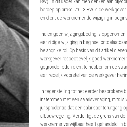
BW). In dit kader kan men denken aan bijvoo
beroep op artikel 7:613 BW is de werkgever 
en dient de werknemer de wijziging in begin
Indien geen wijzigingsbeding is opgenomen 
eenzijdige wijziging in beginsel ontoelaatbaar
belangrijke rol. Op basis van dit artikel di
werkgever respectievelijk goed werknemer t
gegronde reden dient te hebben om de salar
een redelijk voorstel van de werkgever hieri
In tegenstelling tot het eerder besprokene bli
instemmen met een salarisverlaging, mits is 
jurisprudentie dat een salarisachteruitgang 
afbouwregeling. Verder ligt de grens van de
werknemer verwijtbaar heeft gehandeld, in be