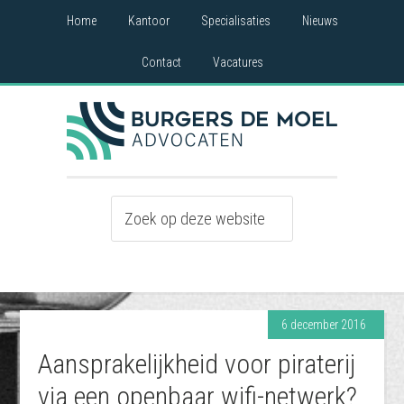
Home
Kantoor
Specialisaties
Nieuws
Contact
Vacatures
6 december 2016
Aansprakelijkheid voor piraterij
via een openbaar wifi-netwerk?