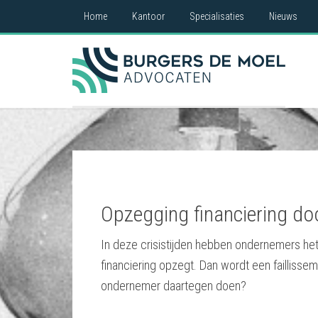
Home
Kantoor
Specialisaties
Nieuws
Opzegging financiering do
In deze crisistijden hebben ondernemers he
financiering opzegt. Dan wordt een faillisse
ondernemer daartegen doen?