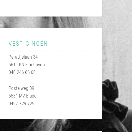
VESTIGINGEN
Paradijslaan 34
5611 KN Eindhoven
040 246 66 00
Postelweg 39
5531 MV Bladel
0497 729 729