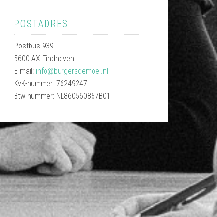
POSTADRES
Postbus 939
5600 AX Eindhoven
E-mail:
info@burgersdemoel.nl
KvK-nummer: 76249247
Btw-nummer: NL860560867B01