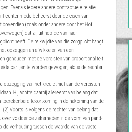
en. Evenals iedere andere contractuele relatie,
iënt echter mede beheerst door de eisen van
eldt bovendien (zoals onder andere door het Hof
 overwogen) dat zij, uit hoofde van haar
plicht heeft. De reikwijdte van die zorgplicht hangt
j het opzeggen en afwikkelen van een
en gehouden met de vereisten van proportionaliteit
beide partijen te worden gewogen, aldus de rechter.
de opzegging van het krediet niet aan de vereisten
oldaan. Hij achtte daarbij allereerst van belang dat
en toerekenbare tekortkoming in de nakoming van de
 (2) Voorts is volgens de rechter van belang dat
 over voldoende zekerheden in de vorm van pand-
op de verhouding tussen de waarde van de vaste