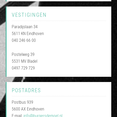
VESTIGINGEN
Paradijslaan 34
5611 KN Eindhoven
040 246 66 00
Postelweg 39
5531 MV Bladel
0497 729 729
POSTADRES
Postbus 939
5600 AX Eindhoven
E-mail:
info@burgersdemoel.nl