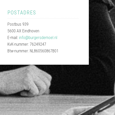
POSTADRES
Postbus 939
5600 AX Eindhoven
E-mail:
info@burgersdemoel.nl
KvK-nummer: 76249247
Btw-nummer: NL860560867B01