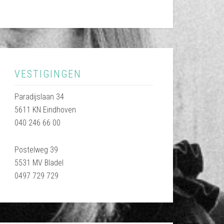
VESTIGINGEN
Paradijslaan 34
5611 KN Eindhoven
040 246 66 00
Postelweg 39
5531 MV Bladel
0497 729 729