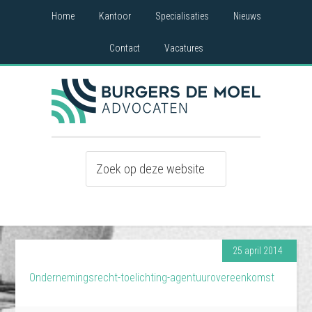
Home
Kantoor
Specialisaties
Nieuws
Contact
Vacatures
25 april 2014
Ondernemingsrecht-toelichting-agentuurovereenkomst