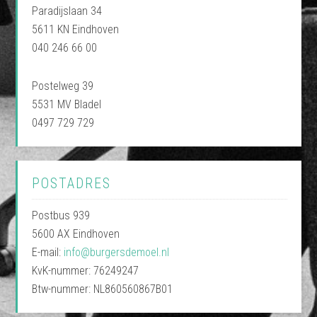
Paradijslaan 34
5611 KN Eindhoven
040 246 66 00
Postelweg 39
5531 MV Bladel
0497 729 729
POSTADRES
Postbus 939
5600 AX Eindhoven
E-mail:
info@burgersdemoel.nl
KvK-nummer: 76249247
Btw-nummer: NL860560867B01