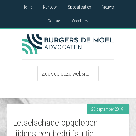
Home
Kantoor
Specialisaties
Nieuws
Contact
Vacatures
26 september 2019
Letselschade opgelopen
tijdens een bedrijfsuitje