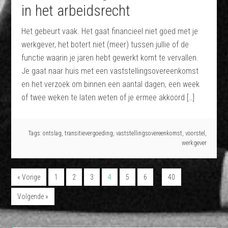
in het arbeidsrecht
Het gebeurt vaak. Het gaat financieel niet goed met je
werkgever, het botert niet (meer) tussen jullie of de
functie waarin je jaren hebt gewerkt komt te vervallen.
Je gaat naar huis met een vaststellingsovereenkomst
en het verzoek om binnen een aantal dagen, een week
of twee weken te laten weten of je ermee akkoord […]
Tags:
ontslag
,
transitievergoeding
,
vaststellingsovereenkomst
,
voorstel
,
werkgever
…
« Vorige
1
2
3
4
5
6
40
Volgende »