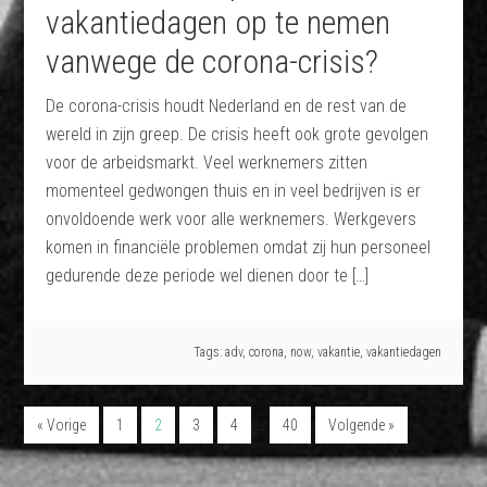
vakantiedagen op te nemen
vanwege de corona-crisis?
De corona-crisis houdt Nederland en de rest van de
wereld in zijn greep. De crisis heeft ook grote gevolgen
voor de arbeidsmarkt. Veel werknemers zitten
momenteel gedwongen thuis en in veel bedrijven is er
onvoldoende werk voor alle werknemers. Werkgevers
komen in financiële problemen omdat zij hun personeel
gedurende deze periode wel dienen door te […]
Tags:
adv
,
corona
,
now
,
vakantie
,
vakantiedagen
…
« Vorige
1
2
3
4
40
Volgende »